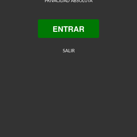
PRIVACIDAD ABSOLUTA
ENTRAR
SALIR
e quieras
 mi culo, échame tu lechita.
y un
culito que aprieta rico
.
pecial?